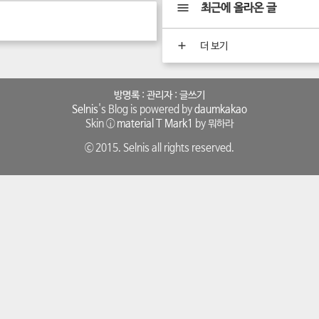
최근에 올라온 글
더 보기
방명록
:
관리자
:
글쓰기
Selnis
's Blog is powered by
daumkakao
Skin ⓘ
material T Mark1
by 뭐하라
ⓒ 2015. Selnis all rights reserved.