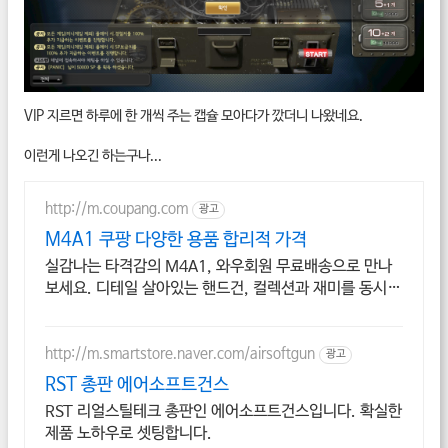
VIP 지르면 하루에 한 개씩 주는 캡슐 모아다가 깠더니 나왔네요.
이런게 나오긴 하는구나...
http://m.coupang.com
광고
M4A1 쿠팡 다양한 용품 합리적 가격
실감나는 타격감의 M4A1, 와우회원 무료배송으로 만나
보세요. 디테일 살아있는 핸드건, 컬렉션과 재미를 동시에
잡으세요.
http://m.smartstore.naver.com/airsoftgun
광고
RST 총판 에어소프트건스
RST 리얼스틸테크 총판인 에어소프트건스입니다. 확실한
제품 노하우로 셋팅합니다.