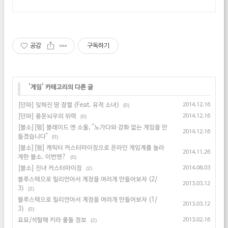
공감
구독하기
'
게임
' 카테고리의 다른 글
[던파] 잊혀진 땅 잠쩔 (Feat. 유적 소녀)
2014.12.16
(0)
[던파] 풍운뇌우의 위력
2014.12.16
(0)
[블소][펌] 블레이드 엔 소울, "노가다와 강화 없는 게임을 만
2014.12.16
들겠습니다"
(0)
[블소][펌] 캐릭터 커스터마이징으로 온라인 게임계를 놀라
2014.11.26
게한 블소. 이번엔?
(0)
[블소] 진녀 커스터마이징
2014.08.03
(2)
블루스택으로 밀리언아서 계정을 여러개 만들어보자 (2/
2013.03.12
3)
(2)
블루스택으로 밀리언아서 계정을 여러개 만들어보자 (1/
2013.03.12
3)
(0)
묘묘/석탈해 키라 풀돌 정보
2013.02.16
(2)