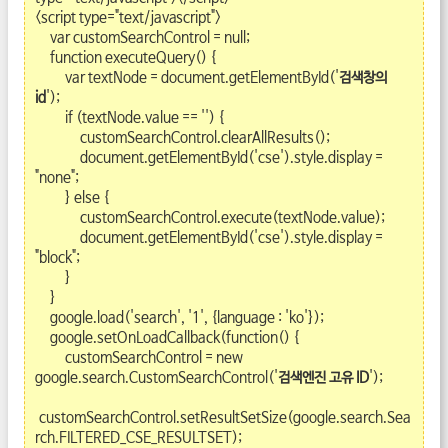
<script type="text/javascript">
var customSearchControl = null;
function executeQuery() {
var textNode = document.getElementById('
검색창의
id
');
if (textNode.value == '') {
customSearchControl.clearAllResults();
document.getElementById('cse').style.display =
"none";
} else {
customSearchControl.execute(textNode.value);
document.getElementById('cse').style.display =
"block";
}
}
google.load('search', '1', {language : 'ko'});
google.setOnLoadCallback(function() {
customSearchControl = new
google.search.CustomSearchControl('
검색엔진 고유 ID
');
customSearchControl.setResultSetSize(google.search.Sea
rch.FILTERED_CSE_RESULTSET);