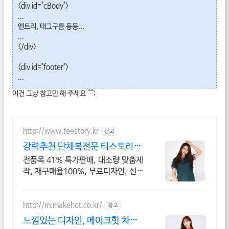
<div id="cBody">
...
엔트리, 태그구름 등등...
...
</div>
<div id="footer">
...
이건 그냥 참고만 해 주세요 ^^;
http://www.teestory.kr
광고
강력추천 단체복전문 티스토리
16년 전통의 전문업체
전품목 41% 특가판매, 대소량 맞춤제
작, 재구매율100%, 무료디자인, 신속
제작
http://m.makehot.co.kr/
광고
느낌있는 디자인, 메이크핫 차별