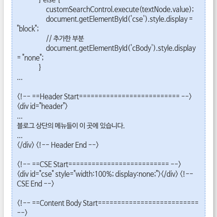
} else {
customSearchControl.execute(textNode.value);
document.getElementById('cse').style.display =
"block";
// 추가한 부분
document.getElementById('cBody').style.display
= "none";
}
...
<!-- ==Header Start========================== -->
<div id="header">
...
블로그 상단의 메뉴들이 이 곳에 있습니다.
...
</div> <!-- Header End -->
<!-- ==CSE Start========================== -->
<div id="cse" style="width:100%; display:none;"></div> <!--
CSE End -->
<!-- ==Content Body Start==========================
-->