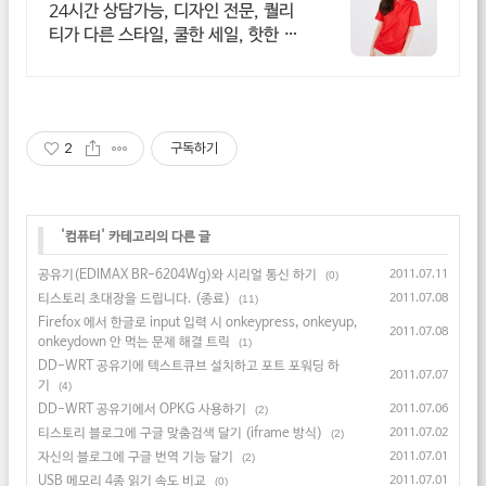
화되고 세련된 디자인!
24시간 상담가능, 디자인 전문, 퀄리
티가 다른 스타일, 쿨한 세일, 핫한 디
자인
2
구독하기
'
컴퓨터
' 카테고리의 다른 글
공유기(EDIMAX BR-6204Wg)와 시리얼 통신 하기
2011.07.11
(0)
티스토리 초대장을 드립니다. (종료)
2011.07.08
(11)
Firefox 에서 한글로 input 입력 시 onkeypress, onkeyup,
2011.07.08
onkeydown 안 먹는 문제 해결 트릭
(1)
DD-WRT 공유기에 텍스트큐브 설치하고 포트 포워딩 하
2011.07.07
기
(4)
DD-WRT 공유기에서 OPKG 사용하기
2011.07.06
(2)
티스토리 블로그에 구글 맞춤검색 달기 (iframe 방식)
2011.07.02
(2)
자신의 블로그에 구글 번역 기능 달기
2011.07.01
(2)
USB 메모리 4종 읽기 속도 비교
2011.07.01
(0)