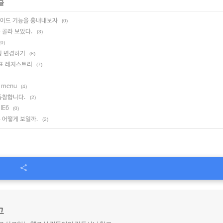
글
라이드 기능을 흉내내보자
(0)
 골라 보았다.
(3)
(0)
명칭 변경하기
(8)
성표 레지스트리
(7)
t menu
(4)
 동참합니다.
(2)
IE6
(0)
 어떻게 보일까.
(2)
고