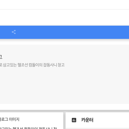
고
로 삼고있는 헬조선 컴돌이의 잡동사니 창고
카운터