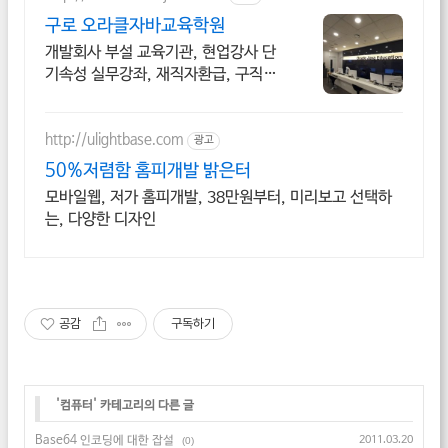
구로 오라클자바교육학원
개발회사 부설 교육기관, 현업강사 단
기속성 실무강좌, 재직자환급, 구직자
무료취업
http://ulightbase.com
광고
50%저렴함 홈피개발 밝은터
모바일웹, 저가 홈피개발, 38만원부터, 미리보고 선택하
는, 다양한 디자인
공감
구독하기
'
컴퓨터
' 카테고리의 다른 글
Base64 인코딩에 대한 잡설
2011.03.20
(0)