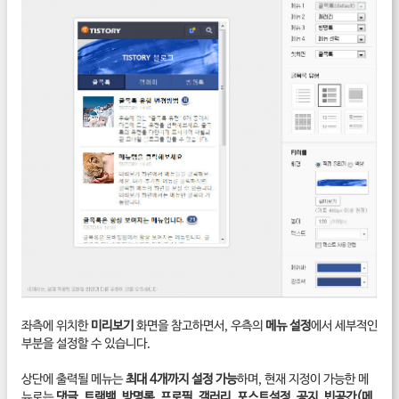
좌측에 위치한
미리보기
화면을 참고하면서, 우측의
메뉴 설정
에서 세부적인
부분을 설정할 수 있습니다.
상단에 출력될 메뉴는
최대 4개까지 설정 가능
하며, 현재 지정이 가능한 메
뉴로는
댓글
,
트랙백
,
방명록
,
프로필
,
갤러리
,
포스트설정
,
공지
,
빈공간(메