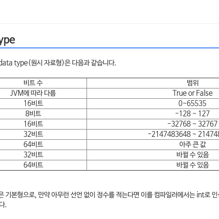
type
 data type(원시 자료형)은 다음과 같습니다.
비트 수
범위
JVM에 따라 다름
True or False
16비트
0~65535
8비트
-128 ~ 127
16비트
-32768 ~ 32767
32비트
-2147483648 ~ 21474
64비트
아주 큰 값
32비트
바뀔 수 있음
64비트
바뀔 수 있음
은 기본형으로, 만약 아무런 선언 없이 정수를 적는다면 이를 컴파일러에서는 int로 
다.