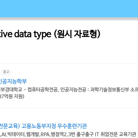
itive data type (원시 자료형)
광고
인공지능학부
립부경대학교 - 컴퓨터공학전공, 인공지능전공 : 과학기술정보통신부 소
87억원 지원)
전문교육) 고용노동부지정 우수훈련기관
AI,빅데이터,웹개발,RPA,병점역2,3번 출구출구 IT 취업전문 교육기관