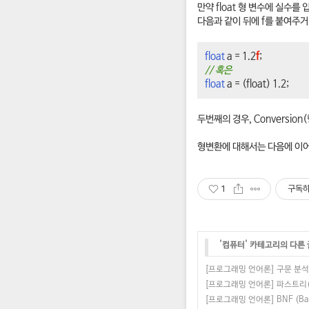
만약 float 형 변수에 실수를
다음과 같이 뒤에 f를 붙여주
float
a = 1.2
f
;
// 혹은
float
a = (float) 1.2;
두번째의 경우, Conversio
형변환에 대해서는 다음에 이
1
구독
'
컴퓨터
' 카테고리의 다른 
[프로그래밍 언어론] 구문 분석
[프로그래밍 언어론] 파스트리(Pa
[프로그래밍 언어론] BNF (Bac