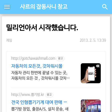
샤르의 잡동사니 창고
밀리언아서 시작했습니다.
게임
2013. 2. 5. 13:39
http://gotchawashmall.com
광고
자동차의 모든것, 갓차워시몰
자동차 관리 한번에 끝낼 수 있는 곳,
자동차의 모든 것 , 갓차워시몰 갓차로
시작해 보세요
http://www.뽑기방.kr
광고
전국 인형뽑기기계 대여 판매 이
벤트 캡슐뽑기 대여 전문!
뽑기방 창업, 출장A/S, 설치 운송, 새