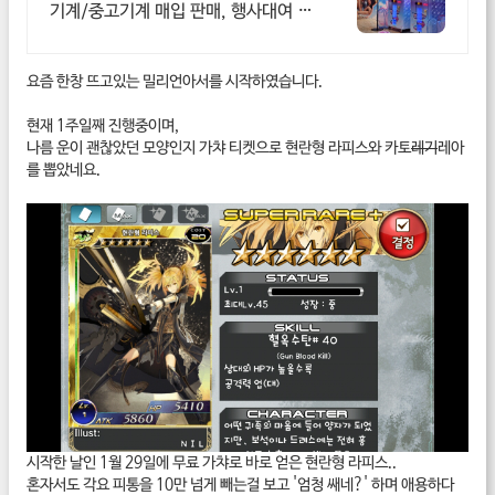
기계/중고기계 매입 판매, 행사대여 전
문
요즘 한창 뜨고있는 밀리언아서를 시작하였습니다.
현재 1주일째 진행중이며,
나름 운이 괜찮았던 모양인지 가챠 티켓으로 현란형 라피스와 카토
레기
레아
를 뽑았네요.
시작한 날인 1월 29일에 무료 가챠로 바로 얻은 현란형 라피스..
혼자서도 각요 피통을 10만 넘게 빼는걸 보고 '엄청 쌔네?' 하며 애용하다