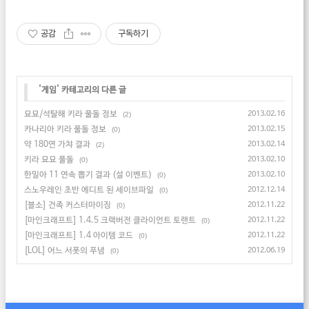
공감
구독하기
'
게임
' 카테고리의 다른 글
묘묘/석탈해 키라 풀돌 정보
2013.02.16
(2)
카나리아 키라 풀돌 정보
2013.02.15
(0)
약 180연 가챠 결과
2013.02.14
(2)
키라 묘묘 풀돌
2013.02.10
(0)
한밀아 11 연속 뽑기 결과 (설 이벤트)
2013.02.10
(0)
스노우레인 초반 에디트 된 세이브파일
2012.12.14
(0)
[블소] 건족 커스터마이징
2012.11.22
(0)
[마인크래프트] 1.4.5 크랙버전 클라이언트 토랜트
2012.11.22
(0)
[마인크래프트] 1.4 아이템 코드
2012.11.22
(0)
[LOL] 어느 서폿의 푸념
2012.06.19
(0)